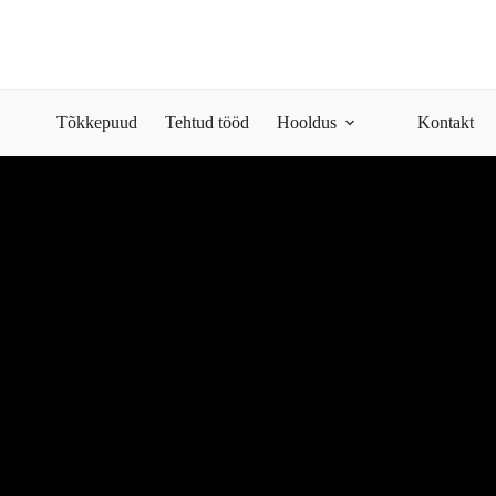
Tõkkepuud
Tehtud tööd
Hooldus
Kontakt