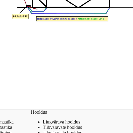
Hooldus
maatika
Liugvärava hooldus
maatika
Tiibväravate hooldus
timine
Jalgväravate hooldus