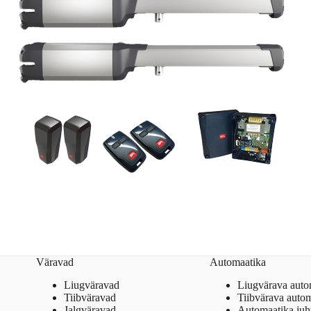
Väravad
Automaatika
Liugväravad
Liugvärava auto
Tiibväravad
Tiibvärava auto
Jalgväravad
Automaatika juh