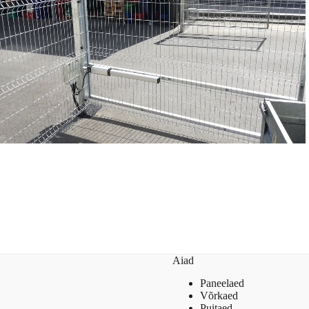
Aiad
Paneelaed
Võrkaed
Puitaed