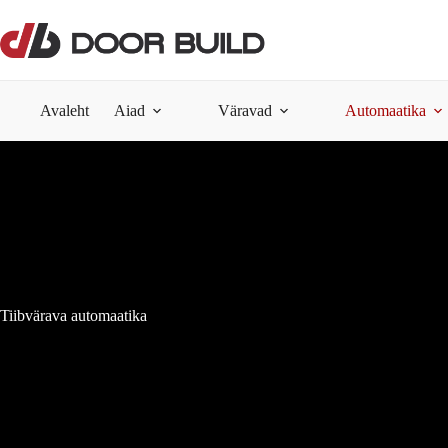
Skip
to
content
Avaleht
Aiad
Väravad
Automaatika
Tiibvärava automaatika