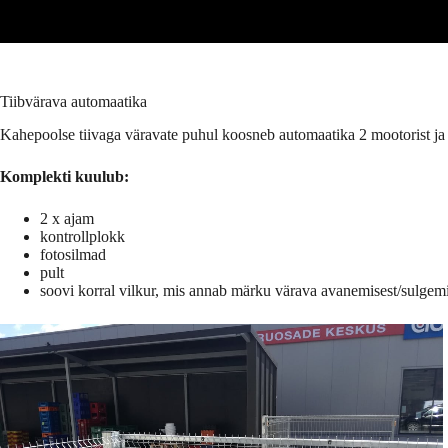
Tiibvärava automaatika
Kahepoolse tiivaga väravate puhul koosneb automaatika 2 mootorist j
Komplekti kuulub:
2 x ajam
kontrollplokk
fotosilmad
pult
soovi korral vilkur, mis annab märku värava avanemisest/sulgemi