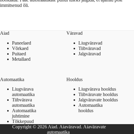
immitsenud õli.
Aiad
Väravad
Paneelaed
Liugväravad
Võrkaed
Tiibväravad
Puitaed
Jalgväravad
Metallaed
Automaatika
Hooldus
Liugvärava
Liugvärava hooldus
automaatika
Tiibväravate hooldus
Tiibvärava
Jalgväravate hooldus
automaatika
Automaatika
Automaatika
hooldus
juhtimine
Tõkkepuud
Copyright © 2026 Aiad. Aiaväravad. Aiaväravate
automaatika